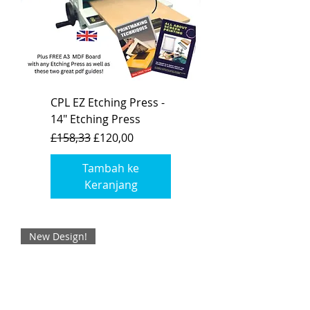
CPL EZ Etching Press -
14" Etching Press
Harga Reguler
Harga Promosi
£158,33
£120,00
Tambah ke
Keranjang
New Design!