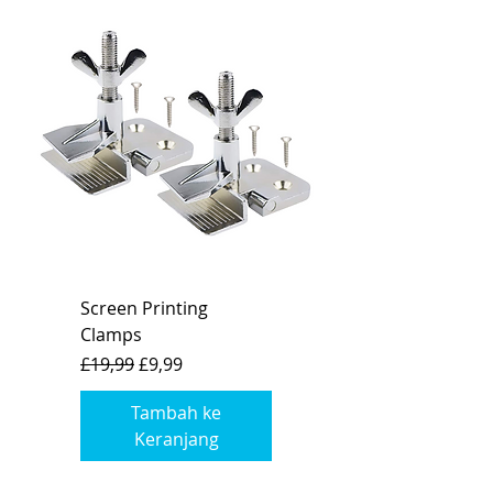
Screen Printing
Clamps
Harga Reguler
Harga Promosi
£19,99
£9,99
Tambah ke
Keranjang