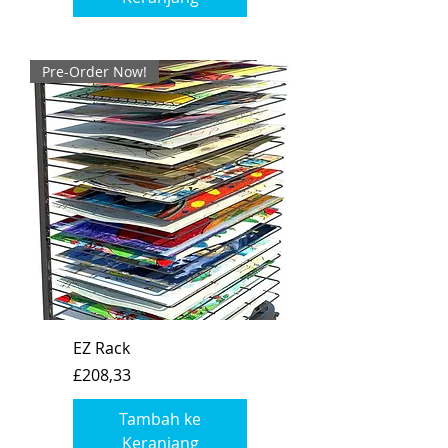
Pre-Order Now!
EZ Rack
Harga
£208,33
Tambah ke
Keranjang