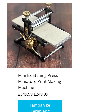
Mini EZ Etching Press -
Miniature Print Making
Machine
Harga Reguler
Harga Promosi
£349,99
£249,99
Tambah ke
Keranjang