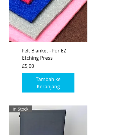
Felt Blanket - For EZ
Etching Press
Harga
£5,00
Tambah ke
Keranjang
In Stock