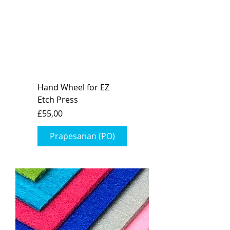
Hand Wheel for EZ
Etch Press
Harga
£55,00
Prapesanan (PO)