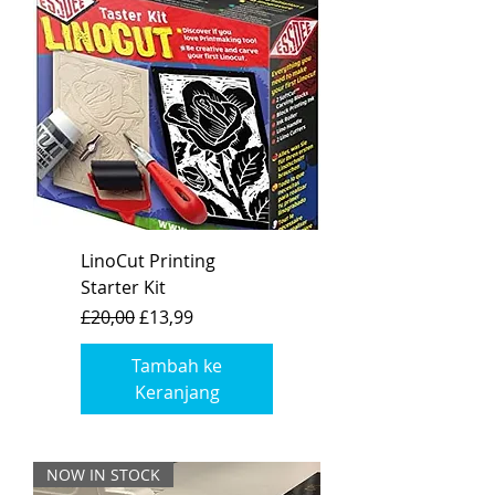
LinoCut Printing
Starter Kit
Harga Reguler
Harga Promosi
£20,00
£13,99
Tambah ke
Keranjang
NOW IN STOCK