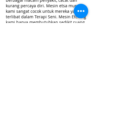
berbagai macam penyakit, cacat dan
kurang percaya diri. Mesin etsa murah
kami sangat cocok untuk mereka yang
terlibat dalam Terapi Seni. Mesin Etching
kami hanya membutuhkan sedikit ruang
dan dapat dengan mudah disimpan saat
tidak digunakan. Mesin etsa kami tidak
menggunakan listrik. Namun, bagi
mereka yang ingin menjelajah sedikit
lebih jauh, kami menawarkan penawaran
'Unit Paparan UV' kecil yang terjangkau
untuk membuat Pelat Intaglio Anda
sendiri, proses Cyanotype dan Argyrotype
seperti yang dijelaskan oleh 'Dundee
Contemporary Arts' dalam beberapa
video di atas.
Jadi siapa yang menganggap mesin
cantik ini berguna?
Pada dasarnya siapa saja yang menyukai
pembuatan cetak! Mulai dari pelajar
hingga profesional.