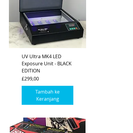
UV Ultra MK4 LED
Exposure Unit - BLACK
EDITION
Harga
£299,00
Tambah ke
Keranjang