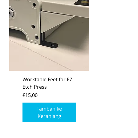
Worktable Feet for EZ
Etch Press
Harga
£15,00
Tambah ke
Keranjang