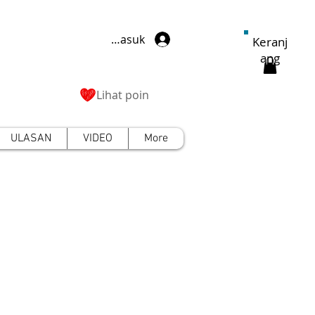
Masuk
Keranj
ang
Lihat poin
ULASAN
VIDEO
More