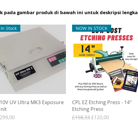
ik pada gambar produk di bawah ini untuk deskripsi lengk
In Stock
NOW IN STOCK
10V UV Ultra MK3 Exposure
CPL EZ Etching Press - 14"
nit
Etching Press
arga
Harga Reguler
Harga Promosi
299,00
£158,33
£120,00