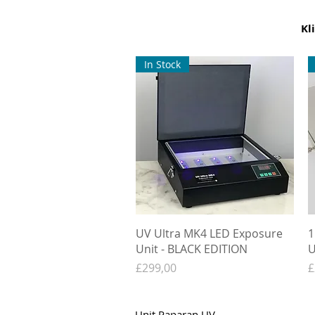
Kl
In Stock
UV Ultra MK4 LED Exposure
1
Unit - BLACK EDITION
U
Harga
H
£299,00
£
Unit Paparan UV.