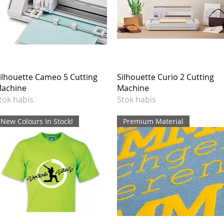
ilhouette Cameo 5 Cutting
Silhouette Curio 2 Cutting
achine
Machine
tok habis
Stok habis
New Colours In Stock!
Premium Material