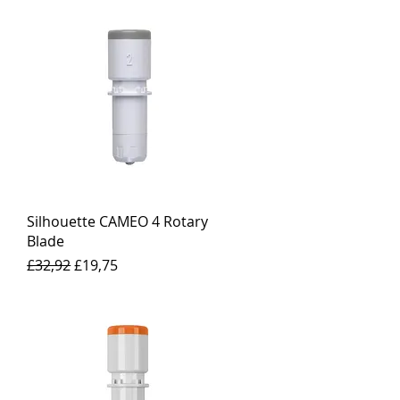
Silhouette CAMEO 4 Rotary
Blade
Harga Reguler
Harga Promosi
£32,92
£19,75