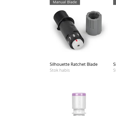
Manual Blade
Silhouette Ratchet Blade
S
Stok habis
S