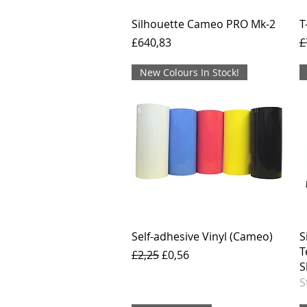
Silhouette Cameo PRO Mk-2
T
Harga
H
£640,83
£
New Colours In Stock!
Self-adhesive Vinyl (Cameo)
S
T
Harga Reguler
Harga Promosi
£2,25
£0,56
S
S