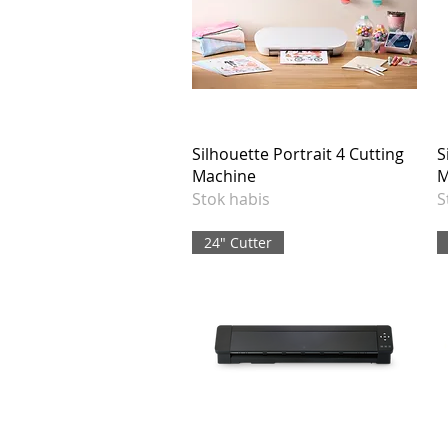
Silhouette Portrait 4 Cutting
S
Machine
M
Stok habis
S
24" Cutter