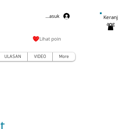
Masuk
Keranj
ang
Lihat poin
ULASAN
VIDEO
More
t