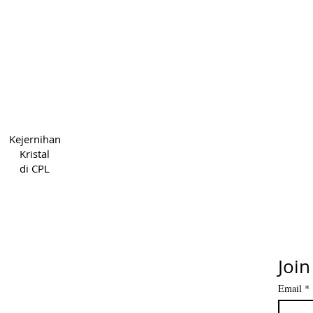
Hak Cipta 2022 CPL
Syarat &
Kejernihan
5cde-31945-bb3b_1395
Priv
Kristal
di CPL
Join
Email
*