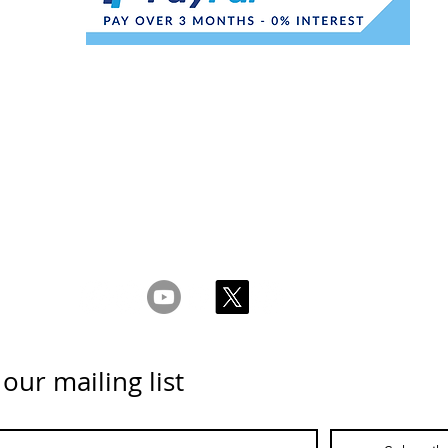
 Ketentuan
_cc781905-5cde-31945cde-3194-bb3b-136bad5cf58d_
acy & Kebijakan
Kuki _cc781905-5cde-3194-bb3b-136bad5cc_1
Hubungi kami
 our mailing list