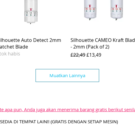
ilhouette Auto Detect 2mm
Silhouette CAMEO Kraft Bla
atchet Blade
- 2mm (Pack of 2)
tok habis
Harga Reguler
Harga Promosi
£22,49
£13,49
Muatkan Lainnya
e apa pun, Anda juga akan menerima barang gratis berikut senil
SEDIA DI TEMPAT LAIN!! (GRATIS DENGAN SETIAP MESIN)