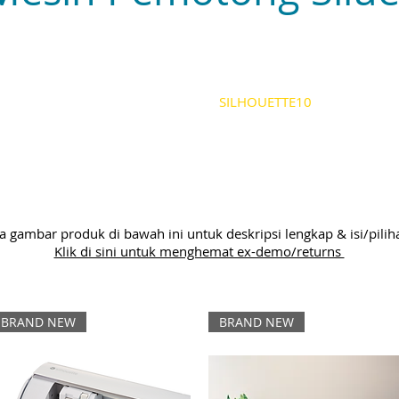
DISKON 10% KHUSUS
PADA KONSUMEN SILHOUETTE!
Gunakan Kode Kupon '
SILHOUETTE10
'
saat checkout pada aksesori Silhouette apa pun
**Tersedia secara ketat selama persediaan masih ada**
a gambar produk di bawah ini untuk deskripsi lengkap & isi/pilih
Klik di sini untuk menghemat ex-demo/returns
BRAND NEW
BRAND NEW