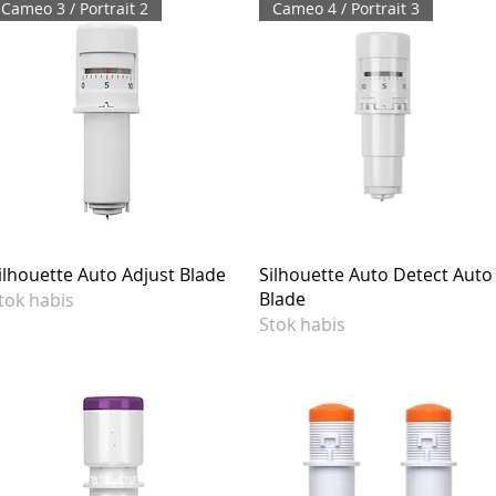
Cameo 3 / Portrait 2
Cameo 4 / Portrait 3
ilhouette Auto Adjust Blade
Silhouette Auto Detect Auto
Blade
tok habis
Stok habis