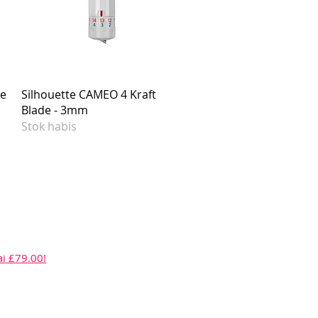
de
Silhouette CAMEO 4 Kraft
Blade - 3mm
Stok habis
ai £79.00!