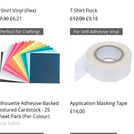
-Shirt Vinyl (Flex)
T-Shirt Flock
arga Reguler
Harga Promosi
Harga Reguler
Harga Promosi
7,30
£6,21
£12,00
£9,18
Perfect for Crafting!
For Self-Adhesive Vinyl
ilhouette Adhesive-Backed
Application Masking Tape
extured Cardstock - 25
Harga
£14,00
heet Pack (Per Colour)
tok habis