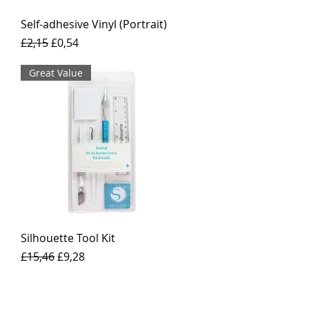
Self-adhesive Vinyl (Portrait)
Harga Reguler
Harga Promosi
£2,15
£0,54
Great Value
Silhouette Tool Kit
Harga Reguler
Harga Promosi
£15,46
£9,28