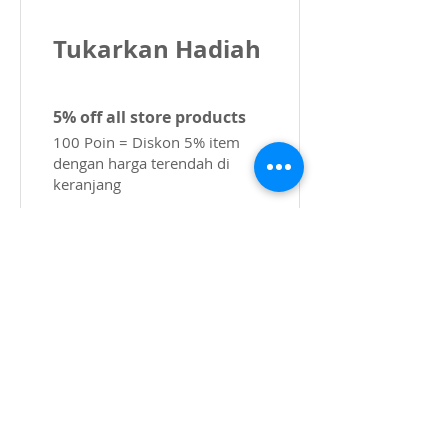
Tukarkan Hadiah
5% off all store products
100 Poin = Diskon 5% item
dengan harga terendah di
keranjang
Kejernihan
Kristal
di CPL
Hak Cipta 2022 CPL
Syarat & Ketentuan
_cc781905-5cde-31945cde-3194-bb3b-
136bad5cf58d_ Syarat & Ketentuan