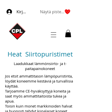
Kirjaudu
Näytä pisteet
Heat Siirtopuristimet
Laadukkaat lämmönsiirto- ja t-
paitapainokoneet
Jos etsit ammattitason lämpöpuristinta,
löydät koneemme kestäviä ja turvallisia
käyttää.
Tarjoamme CE-hyväksyttyjä koneita ja
saat myös ammattitaitoista tukea ja
apua.
Toisin kuin monet markkinoiden halvat
ja huonosti tehdyt kiinalaiset koneet.