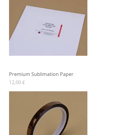
Premium Sublimation Paper
Hinta
12,00 £