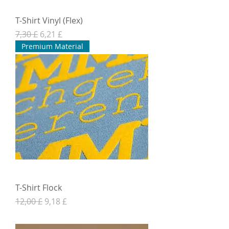
T-Shirt Vinyl (Flex)
Normaali hinta
Alehinta
7,30 £
6,21 £
Premium Material
T-Shirt Flock
Normaali hinta
Alehinta
12,00 £
9,18 £