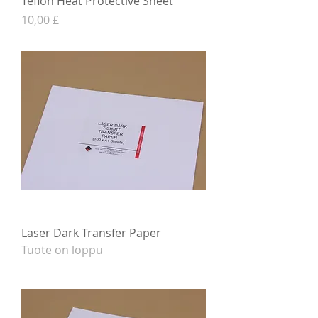
Teflon Heat Protective Sheet
Hinta
10,00 £
Laser Dark Transfer Paper
Tuote on loppu