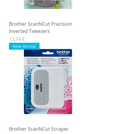
Brother ScanNCut Precision
Inverted Tweezers
Hinta
13,74 £
New Arrival
Brother ScanNCut Scraper