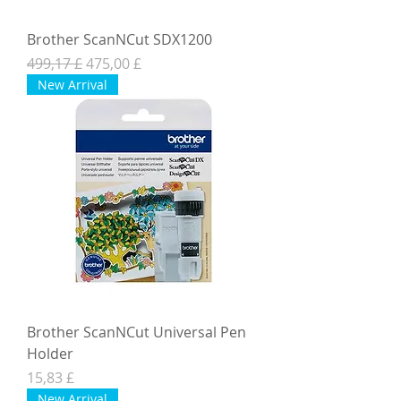
Brother ScanNCut SDX1200
Normaali hinta
Alehinta
499,17 £
475,00 £
New Arrival
Brother ScanNCut Universal Pen
Holder
Hinta
15,83 £
New Arrival