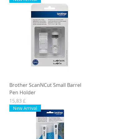
Brother ScanNCut Small Barrel
Pen Holder
Hinta
15,83 £
New Arrival