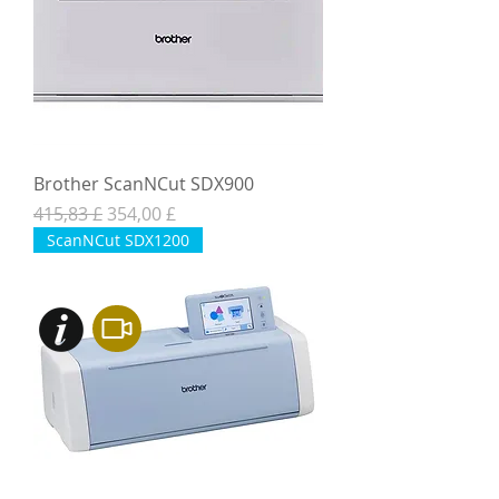
Brother ScanNCut SDX900
Normaali hinta
Alehinta
415,83 £
354,00 £
ScanNCut SDX1200