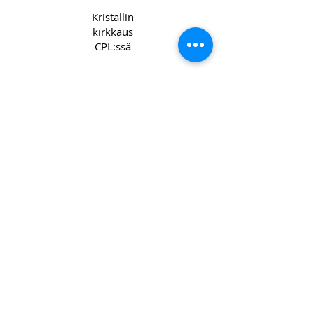
Kristallin
kirkkaus
CPL:ssä
Copyright 2022 CPL
Terms &
Conditions
Privacy & Cookie Policy
_cc781905-5cde -3194-bb3b-
136bad5cf58d_
Ota yhteyttä
Join our mailing list
Email
*
Subscribe
I want to subscribe to your mailing 