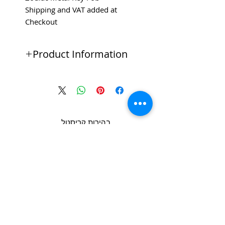
Shipping and VAT added at
Checkout
Product Information
High Quality Zodiac Key Fobs
Gold Finish
Ideal for doming
בהירות קריסטל
ב-CPL
Copyright 2022 CPL
Terms &
Conditions
Privacy & Cookie Policy
_cc781905-5cde -3194-bb3b-
צור קשר
136bad5cf58d_