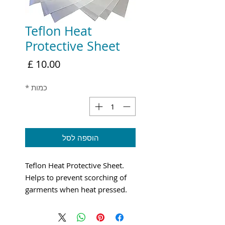
Teflon Heat
Protective Sheet
מחיר
כמות
*
הוספה לסל
Teflon Heat Protective Sheet.
Helps to prevent scorching of
garments when heat pressed.
Priced per sheet.