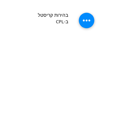
בהירות קריסטל
ב-CPL
Copyright 2022 CPL
Terms &
Conditions
Privacy & Cookie Policy
_cc781905-5cde -3194-bb3b-
צור קשר
136bad5cf58d_
Join our mailing list
*
Email
Subscribe