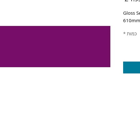
Gloss S
610m
כמות
*