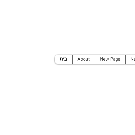
N
New Page
About
בית