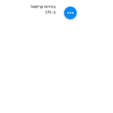
בהירות קריסטל
ב-CPL
Copyright 2022 CPL
Terms &
Conditions
Privacy & Cookie Policy
_cc781905-5cde -3194-bb3b-
צור קשר
136bad5cf58d_
Join our mailing list
*
Email
Subscribe
I want to subscribe to your mailing 