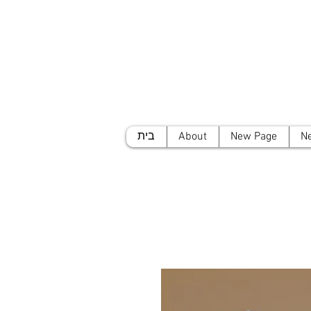
N
New Page
About
בית