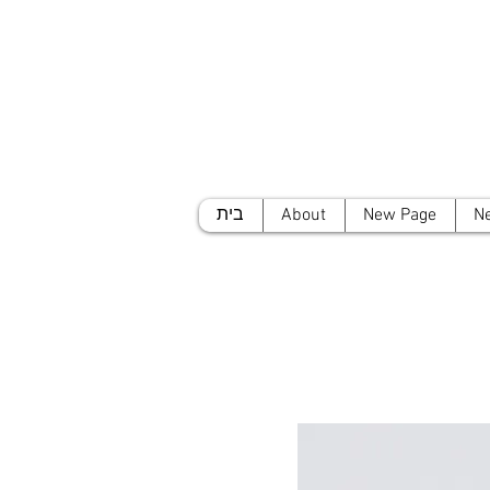
N
New Page
About
בית