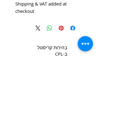
Shipping & VAT added at
checkout
בהירות קריסטל
ב-CPL
Copyright 2022 CPL
Terms &
Conditions
Privacy & Cookie Policy
_cc781905-5cde -3194-bb3b-
צור קשר
136bad5cf58d_
Join our mailing list
*
Email