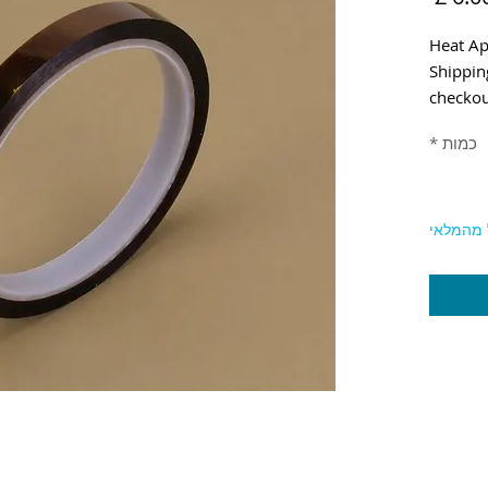
Heat Ap
Shippin
checko
כמות
*
 מהמלאי