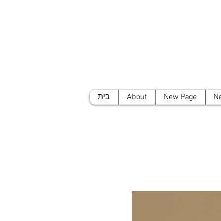
N
New Page
About
בית