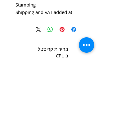
Stamping
Shipping and VAT added at
Checkout
בהירות קריסטל
ב-CPL
Copyright 2022 CPL
Terms &
Conditions
Privacy & Cookie Policy
_cc781905-5cde -3194-bb3b-
צור קשר
136bad5cf58d_
Join our mailing list
*
Email