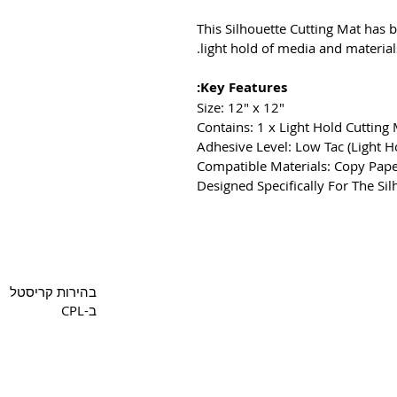
This Silhouette Cutting Mat has b
light hold of media and materials
Key Features:
Size: 12″ x 12″
Contains: 1 x Light Hold Cutting
Adhesive Level: Low Tac (Light H
Compatible Materials: Copy Paper
Designed Specifically For The Si
Copyright 2022 CPL
Terms 
בהירות קריסטל
ב-CPL