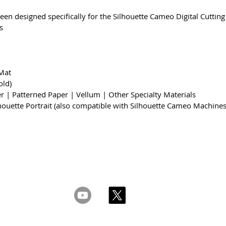
een designed specifically for the Silhouette Cameo Digital Cutting
.
 Mat
old)
 | Patterned Paper | Vellum | Other Specialty Materials
lhouette Portrait (also compatible with Silhouette Cameo Machines
& Conditions
Privacy & Cookie Policy
_cc781905-5cde -319