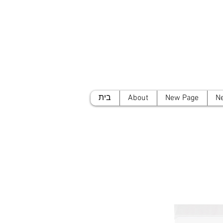
N
New Page
About
בית