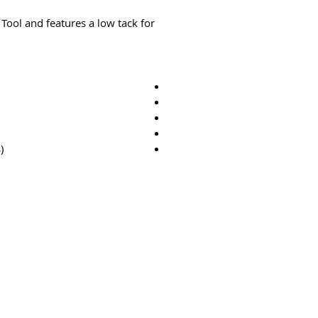
 Tool and features a low tack for
)
צור קשר
4-bb3b-136bad5cf58d_