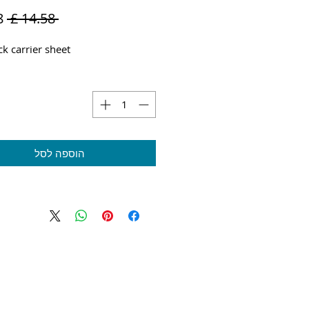
מח
 ‏14.58 ‏£ 
רג
ck carrier sheet
הוספה לסל