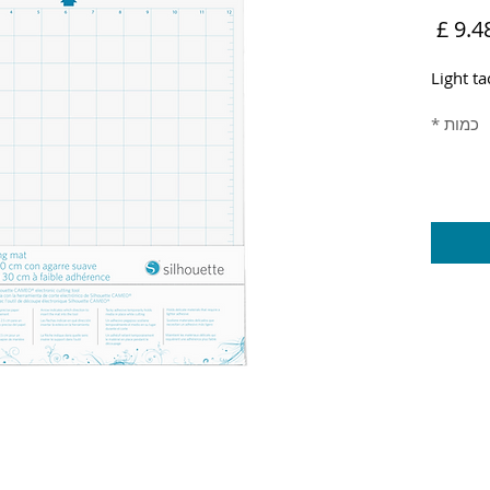
יר
מחיר
יל
מבצע
Light ta
כמות
*