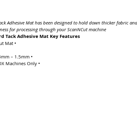
ck Adhesive Mat has been designed to hold down thicker fabric a
ess for processing through your ScanNCut machine.”
d Tack Adhesive Mat Key Features:
• Official Genuine Brother ScanNCut Mat
• Optimum Material Thickness: 0.3mm – 1.5mm
• For Use With Brother ScanNCut DX Machines Only
& Conditions
Privacy & Cookie Policy
_cc781905-5cde -319