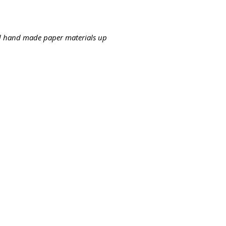
nd hand made paper materials up
צור קשר
4-bb3b-136bad5cf58d_