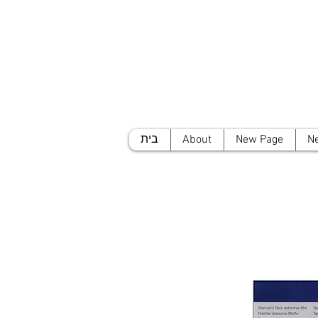
N
New Page
About
בית