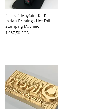
Aperçu rapide
Foilcraft Mayfair - Kit D -
Initials Printing - Hot Foil
Stamping Machine
Prix
1 967,50 £GB