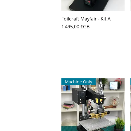
Aperçu rapide
Foilcraft Mayfair - Kit A
Prix
1 495,00 £GB
Machine Only