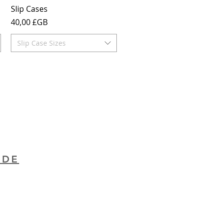
Aperçu rapide
Slip Cases
Prix
40,00 £GB
Slip Case Sizes
 DE