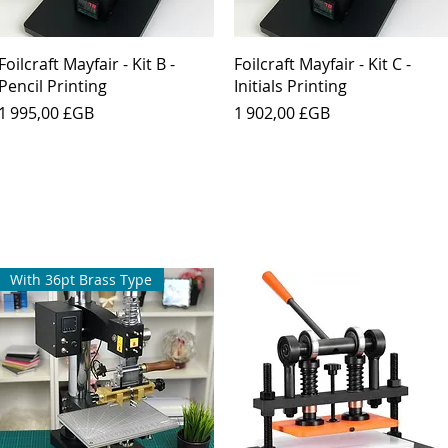
Aperçu rapide
Aperçu rapide
Foilcraft Mayfair - Kit B -
Foilcraft Mayfair - Kit C -
Pencil Printing
Initials Printing
Prix
Prix
1 995,00 £GB
1 902,00 £GB
With 36pt Brass Type