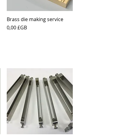
Aperçu rapide
Brass die making service
Prix
0,00 £GB