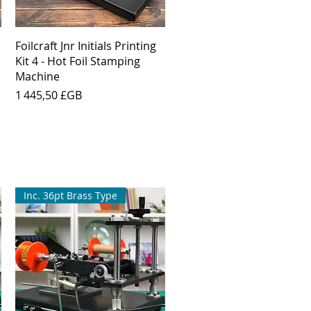
Aperçu rapide
Foilcraft Jnr Initials Printing
Kit 4 - Hot Foil Stamping
Machine
Prix
1 445,50 £GB
Inc. 36pt Brass Type