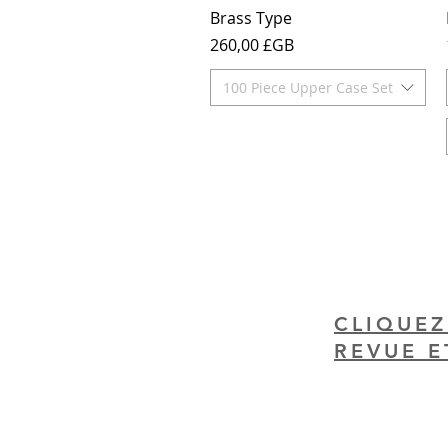
Aperçu rapide
Brass Type
Prix
260,00 £GB
100 Piece Upper Case Set
CLIQUEZ
REVUE E