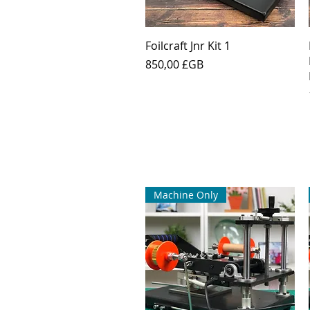
Aperçu rapide
Foilcraft Jnr Kit 1
Prix
850,00 £GB
Machine Only