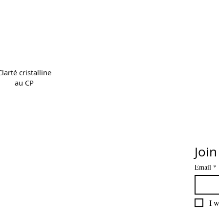
Copyright 2022 CPL
Terms & 
Clarté cristalline
au CP
Join
Email
*
I w