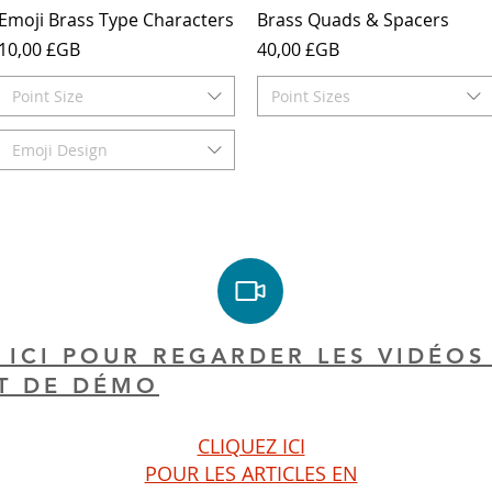
Aperçu rapide
Aperçu rapide
Emoji Brass Type Characters
Brass Quads & Spacers
Prix
Prix
10,00 £GB
40,00 £GB
Point Size
Point Sizes
Emoji Design
 ICI POUR REGARDER LES VIDÉOS
T DE DÉMO
CLIQUEZ ICI
POUR LES ARTICLES EN