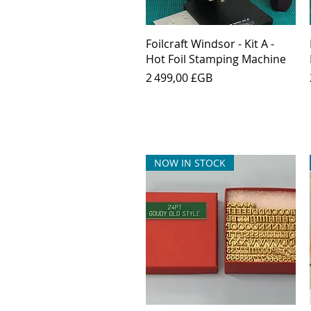
Aperçu rapide
Foilcraft Windsor - Kit A -
Hot Foil Stamping Machine
Prix
2 499,00 £GB
NOW IN STOCK