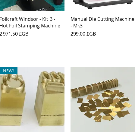
Aperçu rapide
Aperçu rapide
Foilcraft Windsor - Kit B -
Manual Die Cutting Machine
Hot Foil Stamping Machine
- Mk3
Prix
Prix
2 971,50 £GB
299,00 £GB
NEW!