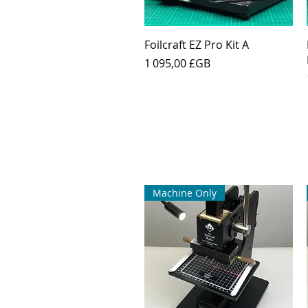
Aperçu rapide
Foilcraft EZ Pro Kit A
Prix
1 095,00 £GB
Machine Only