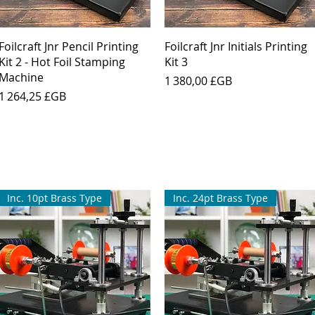
Aperçu rapide
Aperçu rapide
Foilcraft Jnr Pencil Printing
Foilcraft Jnr Initials Printing
Kit 2 - Hot Foil Stamping
Kit 3
Machine
Prix
1 380,00 £GB
Prix
1 264,25 £GB
Inc. 10pt Brass Type
Inc. 24pt Brass Type