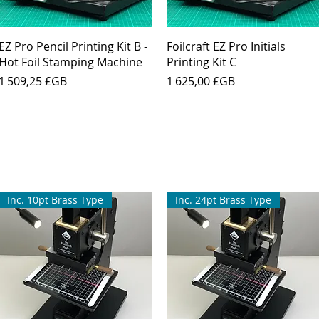
Aperçu rapide
Aperçu rapide
EZ Pro Pencil Printing Kit B -
Foilcraft EZ Pro Initials
Hot Foil Stamping Machine
Printing Kit C
Prix
Prix
1 509,25 £GB
1 625,00 £GB
Inc. 10pt Brass Type
Inc. 24pt Brass Type