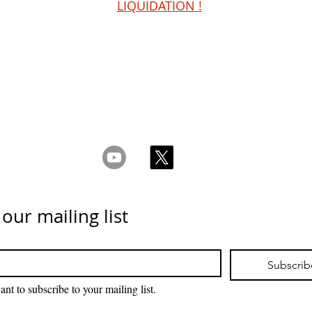
LIQUIDATION !
Conditions
Privacy & Cookie Policy
_cc781905-5cde -3194
nous
 our mailing list
Subscrib
ant to subscribe to your mailing list.