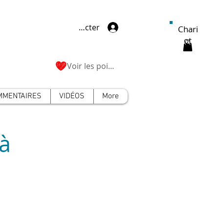
Se connecter
Chari
ot
Voir les points
MMENTAIRES
VIDÉOS
More
à