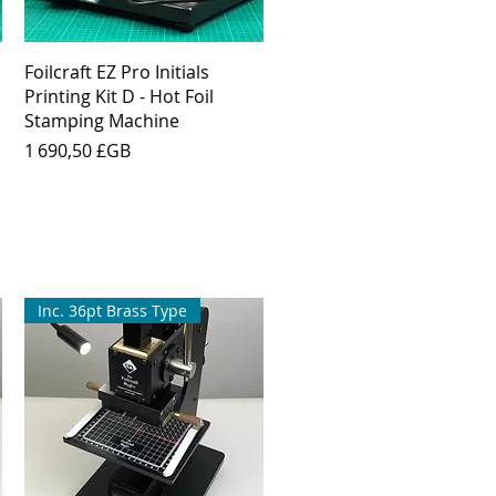
Aperçu rapide
Foilcraft EZ Pro Initials
Printing Kit D - Hot Foil
Stamping Machine
Prix
1 690,50 £GB
Inc. 36pt Brass Type