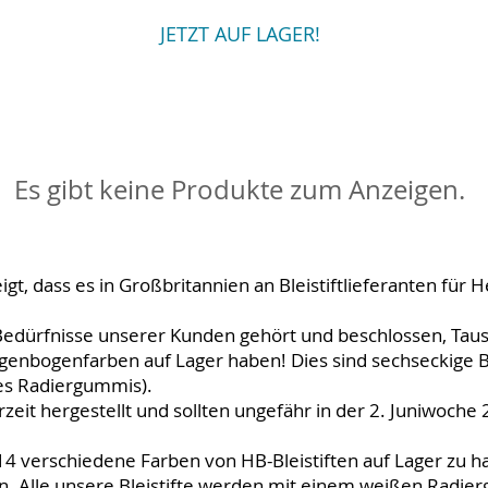
JETZT AUF LAGER!
Es gibt keine Produkte zum Anzeigen.
gt, dass es in Großbritannien an Bleistiftlieferanten für 
e Bedürfnisse unserer Kunden gehört und beschlossen, Ta
egenbogenfarben auf Lager haben! Dies sind sechseckige Ble
des Radiergummis).
zeit hergestellt und sollten ungefähr in der 2. Juniwoche 
4 verschiedene Farben von HB-Bleistiften auf Lager zu ha
. Alle unsere Bleistifte werden mit einem weißen Radie