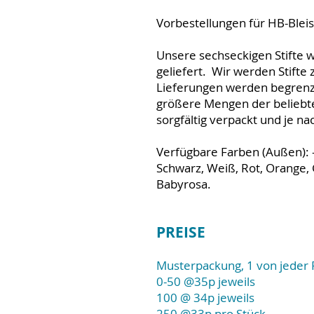
Vorbestellungen für HB-Ble
Unsere sechseckigen Stifte 
geliefert. Wir werden Stifte
Lieferungen werden begrenzt 
größere Mengen der beliebte
sorgfältig verpackt und je n
Verfügbare Farben (Außen): 
Schwarz, Weiß, Rot, Orange, G
Babyrosa.
PREISE
Musterpackung, 1 von jeder F
0-50 @35p jeweils
100 @ 34p jeweils
250 @33p pro Stück