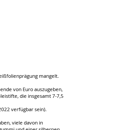
Heißfolienprägung mangelt.
usende von Euro auszugeben,
istifte, die insgesamt 7-7,5
2022 verfügbar sein).
ben, viele davon in
rgummi und einer silbernen