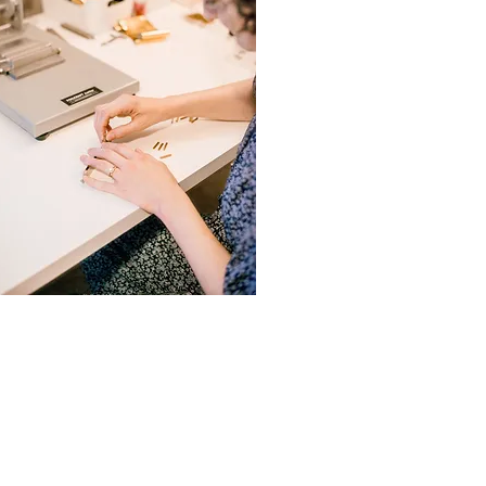
3194-bb3b-136bad5cf58d_