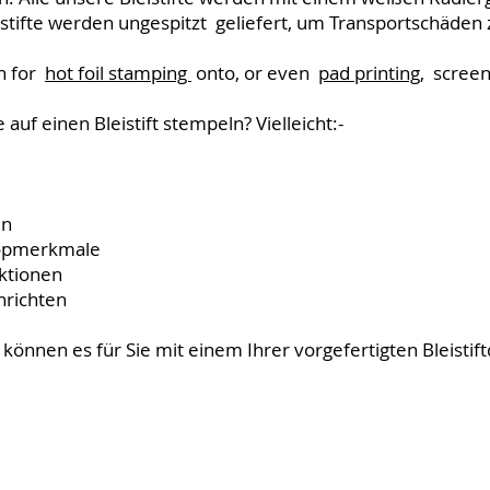
istifte werden ungespitzt geliefert, um Transportschäden
h for
hot foil stamping
onto, or even
pad printing,
screen 
auf einen Bleistift stempeln? Vielleicht:-
en
kopmerkmale
ktionen
hrichten
wir können es für Sie mit einem Ihrer vorgefertigten Bleist