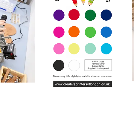
ms & Conditions
Privacy & Cookie Policy
_cc781905-5cde -