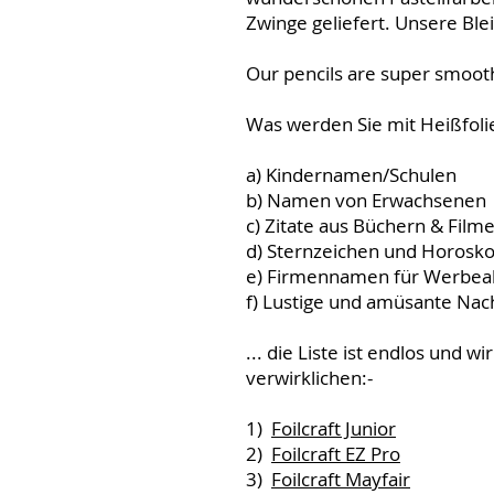
Zwinge geliefert. Unsere Ble
Our pencils are super smoot
Was werden Sie mit Heißfolie 
a) Kindernamen/Schulen
b) Namen von Erwachsenen
c) Zitate aus Büchern & Film
d) Sternzeichen und Horos
e) Firmennamen für Werbea
f) Lustige und amüsante Nac
... die Liste ist endlos und 
verwirklichen:-
1)
Foilcraft Junior
2)
Foilcraft EZ Pro
3)
Foilcraft Mayfair