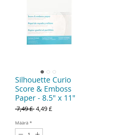
Silhouette Curio
Score & Emboss
Paper - 8.5" x 11"
Normaali
Alehinta
 7,49 £ 
4,49 £
hinta
Määrä
*