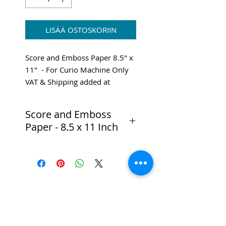
LISÄÄ OSTOSKORIIN
Score and Emboss Paper 8.5" x
11" - For Curio Machine Only
VAT & Shipping added at
Checkout
Score and Emboss
Paper - 8.5 x 11 Inch
Especially designed for the
Silhouette Curio™’s Score &
Emboss feature, this 8.5 in. x
11 in. specialty paper will make
any emboss project look
Kristallin
incredible.
kirkkaus
CPL:ssä
Pack Contains: