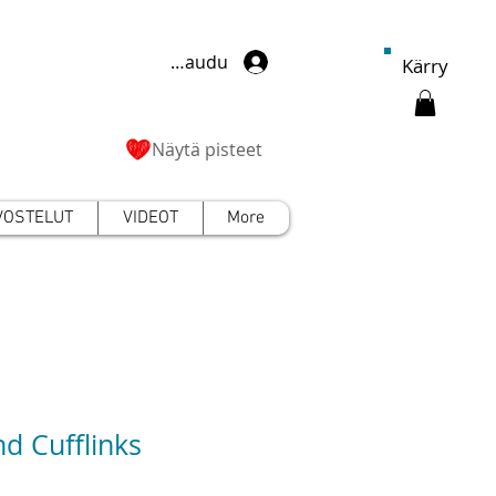
Kirjaudu
Kärry
Näytä pisteet
VOSTELUT
VIDEOT
More
d Cufflinks
Hinta