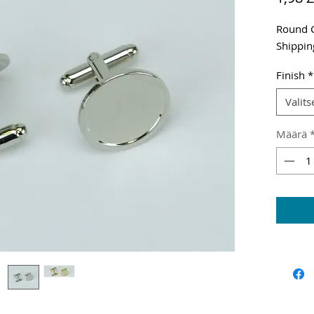
Round Cu
Shippin
Finish
*
Valits
Määrä