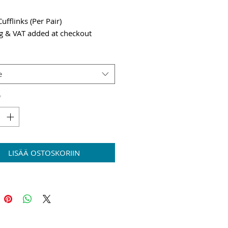
fflinks (Per Pair)
g & VAT added at checkout
e
*
LISÄÄ OSTOSKORIIN