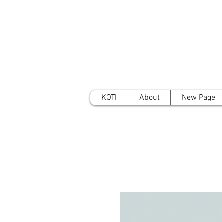
KOTI
About
New Page