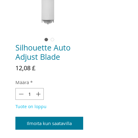
Silhouette Auto
Adjust Blade
Hinta
12,08 £
Määrä
*
Tuote on loppu
Ilmoita kun saatavilla