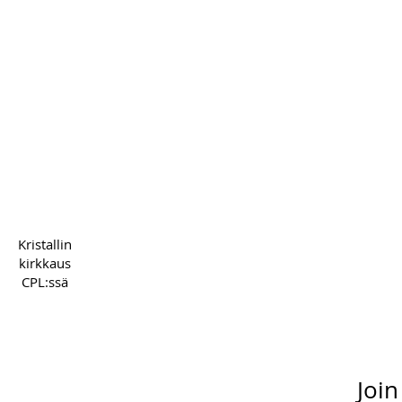
Copyright 2022 CPL
Term
Kristallin
kirkkaus
CPL:ssä
Join