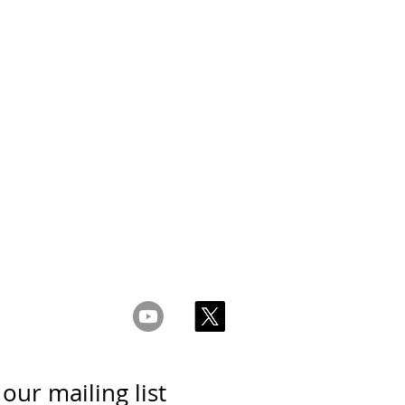
s & Conditions
Privacy & Cookie Policy
_cc781905-5cde -3
yhteyttä
 our mailing list