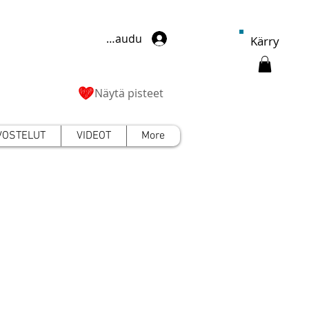
Kirjaudu
Kärry
Näytä pisteet
VOSTELUT
VIDEOT
More