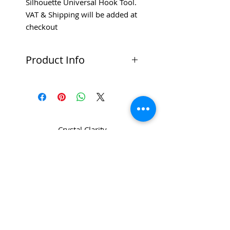
Silhouette Universal Hook Tool.
VAT & Shipping will be added at
checkout
Product Info
The Silhouette Hook is an
essential tool for weeding vinyl
and heat transfer cut-outs.
Key Features:
Contains: 1 x Universal Hook
Crystal Clarity
Allows For Easy Removal Of
στο CPL
Excess Material
Lightweight
Grippy Rubber Coating
Copyright 2022 CPL
Terms &
Conditions
Hook Will Arrive In Either
Privacy & Cookie Policy
_cc781905-5cde -3194-bb3b-
Black Or White
136bad5cf58d_
Επικοινωνήστε μαζί μας
Silhouette Universal Hook