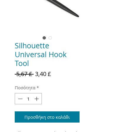
Silhouette
Universal Hook
Tool
Κανονική
Τιμή
 5,67 £ 
3,40 £
τιμή
Έκπτωσης
Ποσότητα
*
Προσθήκη στο καλάθι