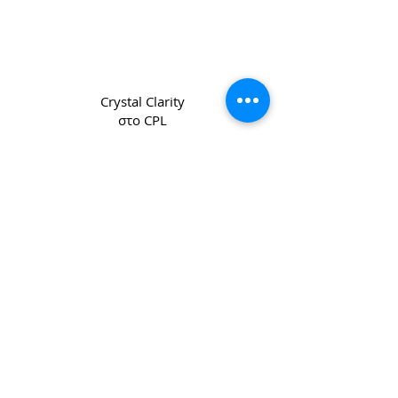
Crystal Clarity
στο CPL
Copyright 2022 CPL
Terms &
Conditions
Privacy & Cookie Policy
_cc781905-5cde -3194-bb3b-
136bad5cf58d_
Επικοινωνήστε μαζί μας
Join our mailing list
Email
*