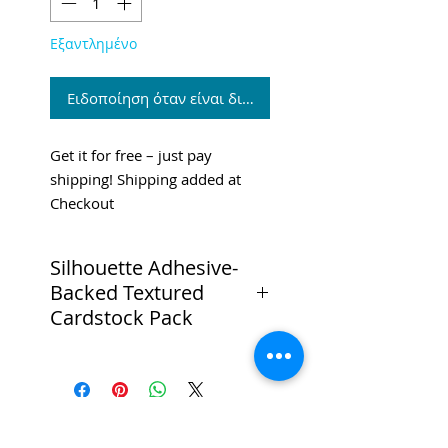
Εξαντλημένο
Ειδοποίηση όταν είναι διαθέσιμο
Get it for free – just pay
shipping! Shipping added at
Checkout
ALL STOCK MUST GO
Silhouette Adhesive-
Backed Textured
Cardstock Pack
BRAND NEW, UNOPENED.
ONE PACK CONTAINS THE
SAME COLOUR OF CARD - GET
HUGE SAVINGS WHILST