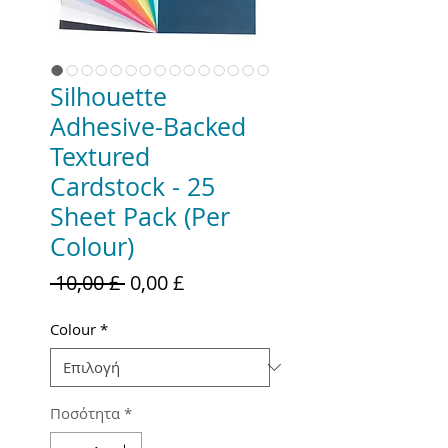
Silhouette
Adhesive-Backed
Textured
Cardstock - 25
Sheet Pack (Per
Colour)
Κανονική
Τιμή
 10,00 £ 
0,00 £
τιμή
Έκπτωσης
Colour
*
Ποσότητα
*