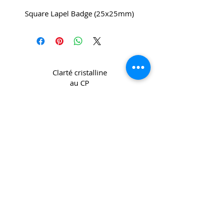
Square Lapel Badge (25x25mm)
Clarté cristalline
au CP
Copyright 2022 CPL
Terms &
Conditions
Privacy & Cookie Policy
_cc781905-5cde -3194-bb3b-
136bad5cf58d_
Contactez-nous
Join our mailing list
Email
*