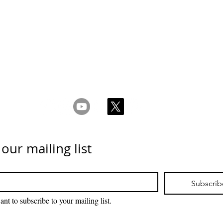
Conditions
Privacy & Cookie Policy
_cc781905-5cde -3194
nous
 our mailing list
Subscrib
ant to subscribe to your mailing list.