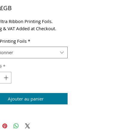
Prix
 £GB
ltra Ribbon Printing Foils.
g & VAT Added at Checkout.
Printing Foils
*
tionner
é
*
Ajouter au panier