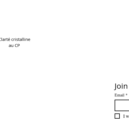
Copyright 2022 CPL
Terms & 
Clarté cristalline
au CP
Join
Email
*
I w