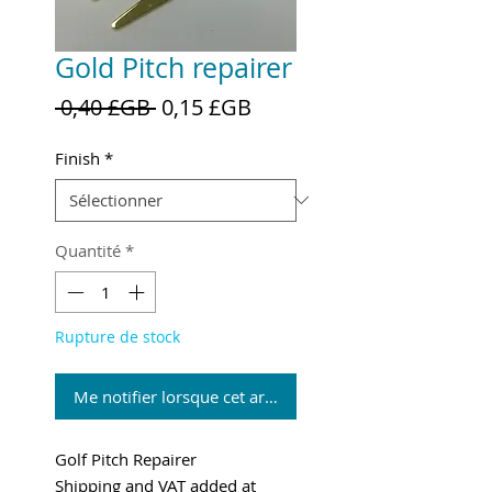
Gold Pitch repairer
Prix
Prix
 0,40 £GB 
0,15 £GB
original
promotionnel
Finish
*
Quantité
*
Rupture de stock
Me notifier lorsque cet article est disponible
Golf Pitch Repairer
Shipping and VAT added at