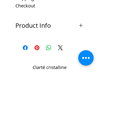
Checkout
Product Info
Gold Finish blank Golf Pitch
Repairer
Approx. Indent measurements
below:
Clarté cristalline
16mm Diameter
au CP
Copyright 2022 CPL
Terms &
Conditions
Privacy & Cookie Policy
_cc781905-5cde -3194-bb3b-
136bad5cf58d_
Contactez-nous