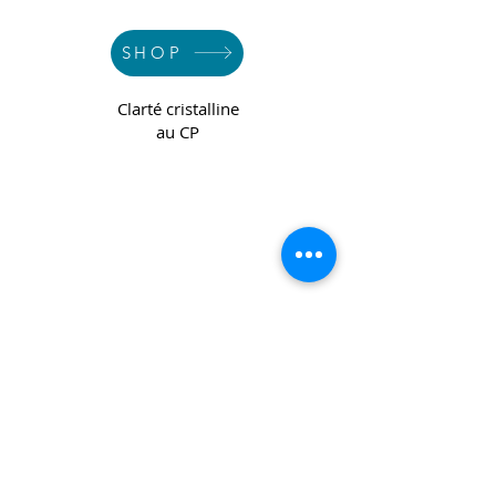
SHOP
Clarté cristalline
au CP
Copyright 2022 CPL
Terms &
Conditions
Privacy & Cookie Policy
_cc781905-5cde -3194-bb3b-
136bad5cf58d_
Contactez-nous
Join our mailing list
Email
*