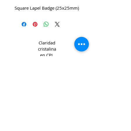
Square Lapel Badge (25x25mm)
Claridad
cristalina
en CPL
Copyright 2022 CPL
Terms &
Conditions
Privacy & Cookie Policy
_cc781905-5cde -3194-bb3b-
136bad5cf58d_
Contáctenos
Join our mailing list