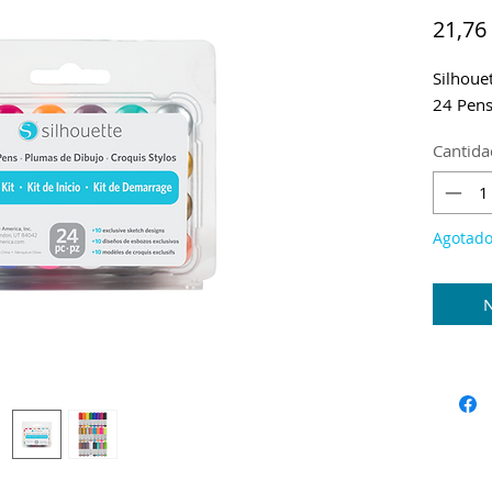
21,76
Silhoue
24 Pen
Cantida
Agotad
N