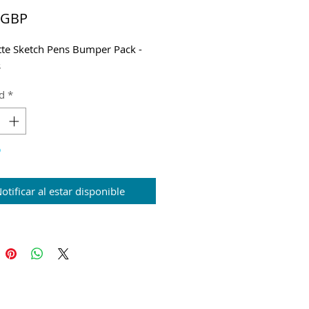
Precio
 GBP
tte Sketch Pens Bumper Pack -
s
d
*
o
otificar al estar disponible