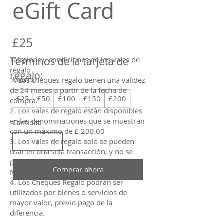
eGift Card
£25
Términos de la tarjeta de
Términos y condiciones de los vales de
regalo
regalo:
Monto
1. Los cheques regalo tienen una validez
de 24 meses a partir de la fecha de
£25
£50
£100
£150
£200
compra.
2. Los vales de regalo están disponibles
en las denominaciones que se muestran
Cantidad
con un máximo de £ 200.00
3. Los vales de regalo solo se pueden
usar en una sola transacción; y no se
puede canjear por dinero en efectivo.
Comprar ahora
No se dará cambio ni devolución.
4. Los Cheques Regalo podrán ser
utilizados por bienes o servicios de
mayor valor, previo pago de la
diferencia.