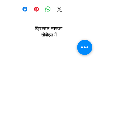
क्रिस्टल स्पष्टता
सीपीएल में
कॉपीराइट 2022 CPL
नियम और शर्तें
_cc781905-5cde-1369405-bb3-
13,589405-bb3 गोपनीयता_
cc781905-5cde-
3194-bb3b-136bad5cf58d_ और कुकी
नीति_cc781905-5cde
-3194-bb3b-
136bad5cf58d_ _cc19781905-5cde-3194-
5bbc3b -3194-bb3b-136bad5cf58d_
हमसे
संपर्क करें
Join our mailing list