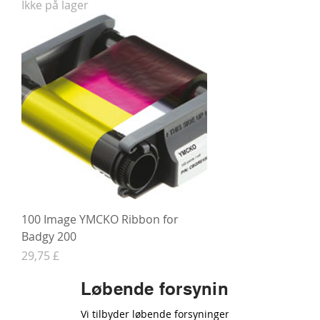
Ikke på lager
100 Image YMCKO Ribbon for
Badgy 200
Pris
29,75 £
Løbende forsyninger
Vi tilbyder løbende forsyninger af alle