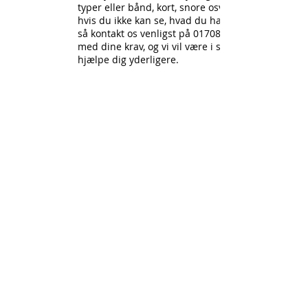
typer eller bånd, kort, snore osv.,
hvis du ikke kan se, hvad du har brug for,
så kontakt os venligst på
01708-731294
med dine krav, og vi vil være i stand til at
hjælpe dig yderligere.